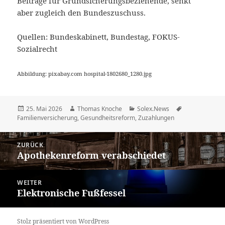
Beiträge für Grundsicherungsbeziehende, senkt
aber zugleich den Bundeszuschuss.
Quellen: Bundeskabinett, Bundestag, FOKUS-
Sozialrecht
Abbildung: pixabay.com hospital-1802680_1280.jpg
Veröffentlicht
Autor
Kategorien
Schlagwörter
25. Mai 2026
Thomas Knoche
Solex.News
am
Familienversicherung
,
Gesundheitsreform
,
Zuzahlungen
Beitragsnavigation
ZURÜCK
Apothekenreform verabschiedet
Vorheriger
Beitrag:
WEITER
Elektronische Fußfessel
Nächster
Beitrag:
Stolz präsentiert von WordPress