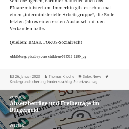
Senf dazugeben, darunter natürlich auch das
FInanzministerium. Immerhin gibt es schon mal
einen „interministerielle Arbeitsgruppe“, die Ende
letzten Jahres einen ersten Austausch mit den
Verbänden hatte.
Quellen:
BMAS
, FOKUS-Sozialrecht
Abbildung: pixabay.com children-593313_1280.jpg
Veröffentlicht
Autor
Kategorien
Schlagwört
26. Januar 2023
Thomas Knoche
Solex.News
am
Kindergrundsicherung
,
Kinderzuschlag
,
Sofortzuschlag
Beitragsnavigation
ZURÜCK
Absetzbeträge und Freibeträge im
Vorheriger
Bürgergeld
Beitrag:
WEITER