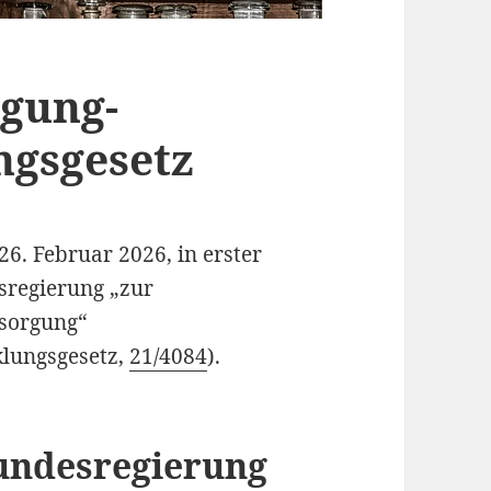
gung-
ngsgesetz
6. Februar 2026, in erster
sregierung „zur
sorgung“
lungsgesetz,
21/4084
).
undesregierung