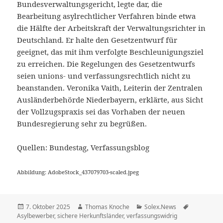
Bundesverwaltungsgericht, legte dar, die
Bearbeitung asylrechtlicher Verfahren binde etwa
die Hälfte der Arbeitskraft der Verwaltungsrichter in
Deutschland. Er halte den Gesetzentwurf für
geeignet, das mit ihm verfolgte Beschleunigungsziel
zu erreichen. Die Regelungen des Gesetzentwurfs
seien unions- und verfassungsrechtlich nicht zu
beanstanden. Veronika Vaith, Leiterin der Zentralen
Ausländerbehörde Niederbayern, erklärte, aus Sicht
der Vollzugspraxis sei das Vorhaben der neuen
Bundesregierung sehr zu begrüßen.
Quellen: Bundestag, Verfassungsblog
Abbildung: AdobeStock_437079703-scaled.jpeg
Veröffentlicht
Autor
Kategorien
Schlagwört
7. Oktober 2025
Thomas Knoche
Solex.News
am
Asylbewerber
,
sichere Herkunftsländer
,
verfassungswidrig