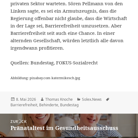
privaten Sektor warteten. Sören Pellmann von den
Linken sagte, es sei ein Armutszeugnis, dass die
Regierung offenbar nicht glaube, dass die Wirtschaft
in der Lage sei, Barrierefreiheit umzusetzen. Aber
Barrierefreiheit seit auch eine Chance. In einer
alternden Gesellschaft, würden letztlich alle davon
irgendwann profitieren.
Quellen: Bundestag, FOKUS-Sozialrecht
Abbildung: pixabay.com katermikesch.jpg
Veröffentlicht
Autor
Kategorien
Schlagwörter
8. Mai 2026
Thomas Knoche
Solex.News
am
Barrierefreiheit
,
Behinderte
,
Bundestag
Beitragsnavigation
ZURÜCK
Pränataltest im Gesundheitsausschuss
Vorheriger
Beitrag: