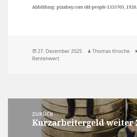
Abbildung: pixabay.com old-people-1555705_1920
Veröffentlicht
Autor
27. Dezember 2025
Thomas Knoche
am
Rentenwert
Beitragsnavigation
ZURÜCK
Kurzarbeitergeld weiter
Vorheriger
Beitrag: