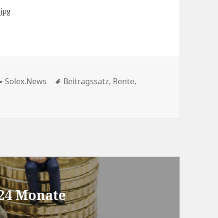
.jpg
Kategorien
Schlagwörter
Solex.News
Beitragssatz
,
Rente
,
 24 Monate