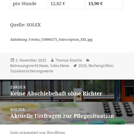
pro Stunde
12,82 €
13,90 €
Quelle: SOLEX
Abbildung: Fotolia_158866271_Subscription_XXL.jpg
Veröffentlicht
Autor
Kategorien
2. November 2025
Thomas Knoche
am
Schlagwörter
Betreuungsrecht.News
,
Solex.News
2026
,
Rechengrößen
,
Sozialversicherungswerte
Beitragsnavigation
ZURÜCK
Keine Abschiebehaft ohne Richter
Vorheriger
Beitrag:
WEITER
Aktuelle Umfragen zur Pflegesituation
Nächster
Beitrag:
Stolz präsentiert von WordPress