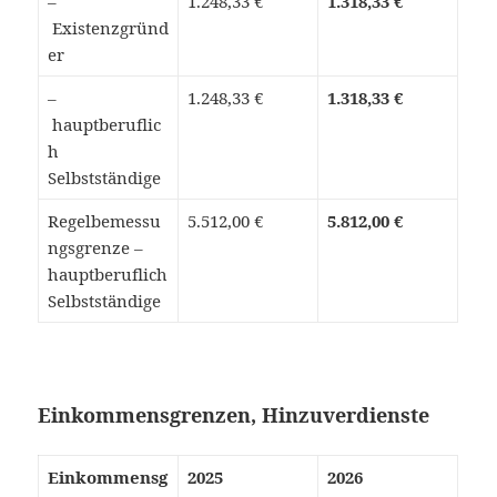
–
1.248,33 €
1.318,33 €
Existenzgründ
er
–
1.248,33 €
1.318,33 €
hauptberuflic
h
Selbstständige
Regelbemessu
5.512,00 €
5.812,00 €
ngsgrenze –
hauptberuflich
Selbstständige
Einkommensgrenzen, Hinzuverdienste
Einkommensg
2025
2026