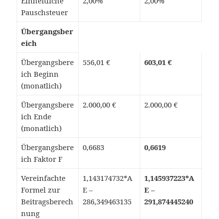
Einheitliche
2,00%
2,00%
Pauschsteuer
Übergangsber
eich
Übergangsbere
556,01 €
603,01 €
ich Beginn
(monatlich)
Übergangsbere
2.000,00 €
2.000,00 €
ich Ende
(monatlich)
Übergangsbere
0,6683
0,6619
ich Faktor F
Vereinfachte
1,143174732*A
1,145937223*A
Formel zur
E –
E –
Beitragsberech
286,349463135
291,874445240
nung