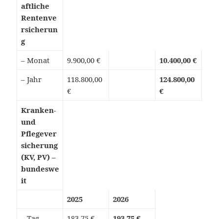
aftliche
Rentenve
rsicherun
g
– Monat
9.900,00 €
10.400,00 €
– Jahr
118.800,00
124.800,00
€
€
Kranken-
und
Pflegever
sicherung
(KV, PV) –
bundeswe
it
2025
2026
– Tag
183,75 €
193,75 €