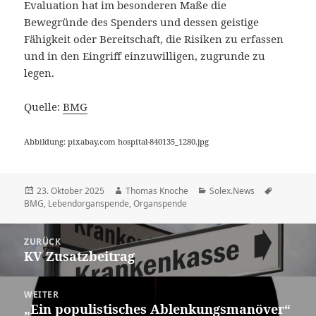
Evaluation hat im besonderen Maße die
Bewegründe des Spenders und dessen geistige
Fähigkeit oder Bereitschaft, die Risiken zu erfassen
und in den Eingriff einzuwilligen, zugrunde zu
legen.
Quelle:
BMG
Abbildung: pixabay.com hospital-840135_1280.jpg
Veröffentlicht
Autor
Kategorien
Schlagwör
23. Oktober 2025
Thomas Knoche
Solex.News
am
BMG
,
Lebendorganspende
,
Organspende
Beitragsnavigation
ZURÜCK
KV Zusatzbeitrag
Vorheriger
Beitrag:
WEITER
„Ein populistisches Ablenkungsmanöver“
Nächster