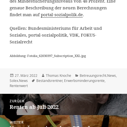
des Mindestsicherungsniveaus von 48 Prozent. Eine
genaue Beschreibung der neuen Berechnungen
findet man auf
portal-sozialpolik.de
.
Quellen: Bundesministeriums für Arbeit und
Soziales, portal-sozialpolitik, VDK, FOKUS-
Sozialrecht
Abbildung: Fotolia_62030397_Subscription_XXL.jpg
Veröffentlicht
Autor
Kategorien
27. März 2022
Thomas Knoche
Betreuungsrecht.News
,
am
Schlagwörter
Solex.News
Bestandsrentner
,
Erwerbsminderungsrente
,
Rentenwert
Beitragsnavigation
ZURÜCK
Renten ab Juli 2022
Vorheriger
Beitrag:
WEITER